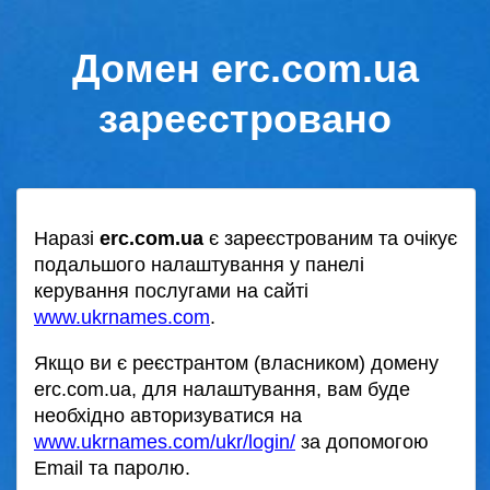
Домен erc.com.ua
зареєстровано
Наразі
erc.com.ua
є зареєстрованим та очікує
подальшого налаштування у панелі
керування послугами на сайті
www.ukrnames.com
.
Якщо ви є реєстрантом (власником) домену
erc.com.ua, для налаштування, вам буде
необхідно авторизуватися на
www.ukrnames.com/ukr/login/
за допомогою
Email та паролю.